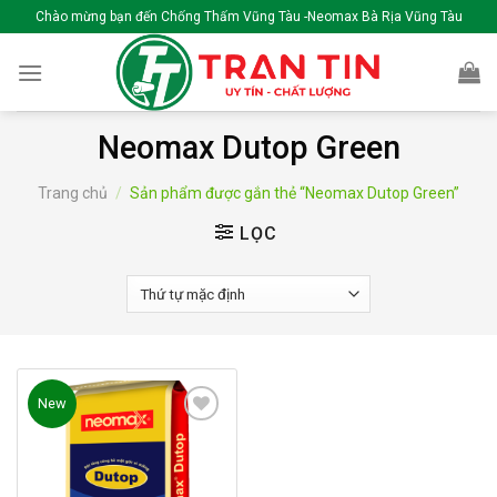
Skip
Chào mừng bạn đến Chống Thấm Vũng Tàu -Neomax Bà Rịa Vũng Tàu
to
content
Neomax Dutop Green
Trang chủ
/
Sản phẩm được gắn thẻ “Neomax Dutop Green”
LỌC
New
Add to
wishlist