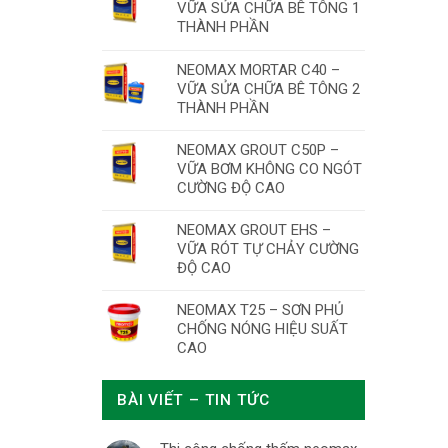
VỮA SỬA CHỮA BÊ TÔNG 1
THÀNH PHẦN
NEOMAX MORTAR C40 –
VỮA SỬA CHỮA BÊ TÔNG 2
THÀNH PHẦN
NEOMAX GROUT C50P –
VỮA BƠM KHÔNG CO NGÓT
CƯỜNG ĐỘ CAO
NEOMAX GROUT EHS –
VỮA RÓT TỰ CHẢY CƯỜNG
ĐỘ CAO
NEOMAX T25 – SƠN PHỦ
CHỐNG NÓNG HIỆU SUẤT
CAO
BÀI VIẾT – TIN TỨC