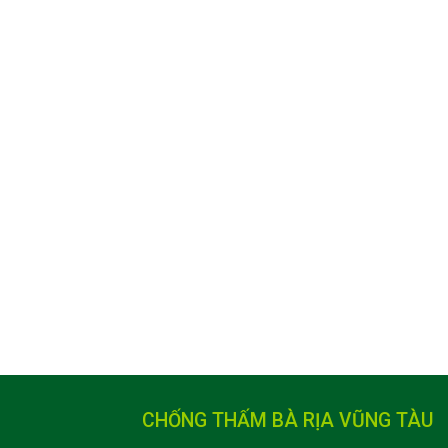
CHỐNG THẤM BÀ RỊA VŨNG TÀU