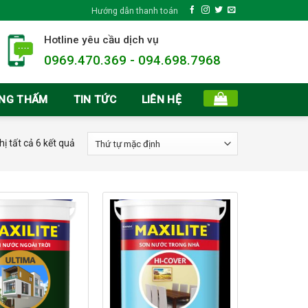
Hướng dẫn thanh toán
Hotline yêu cầu dịch vụ
0969.470.369 - 094.698.7968
ỐNG THẤM
TIN TỨC
LIÊN HỆ
hị tất cả 6 kết quả
Add to
Add to
wishlist
wishlist