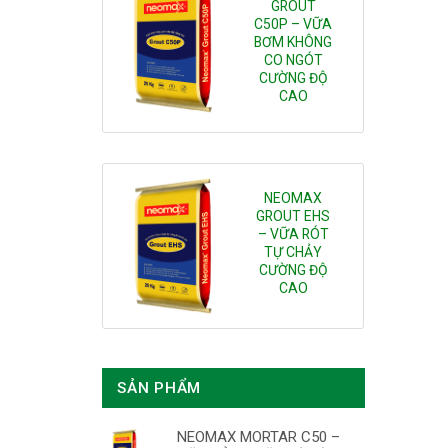
GROUT
C50P – VỮA
Add to
BƠM KHÔNG
wishlist
CO NGÓT
CƯỜNG ĐỘ
CAO
NEOMAX
GROUT EHS
– VỮA RÓT
Add to
TỰ CHẢY
wishlist
CƯỜNG ĐỘ
CAO
SẢN PHẨM
NEOMAX MORTAR C50 –