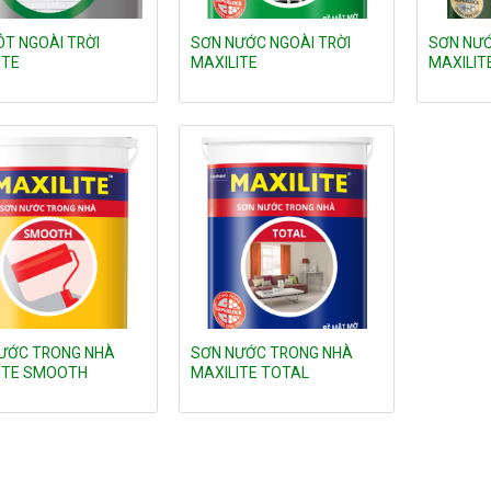
ÓT NGOÀI TRỜI
SƠN NƯỚC NGOÀI TRỜI
SƠN NƯỚ
ITE
MAXILITE
MAXILIT
Add to
Add to
wishlist
wishlist
ƯỚC TRONG NHÀ
SƠN NƯỚC TRONG NHÀ
ITE SMOOTH
MAXILITE TOTAL