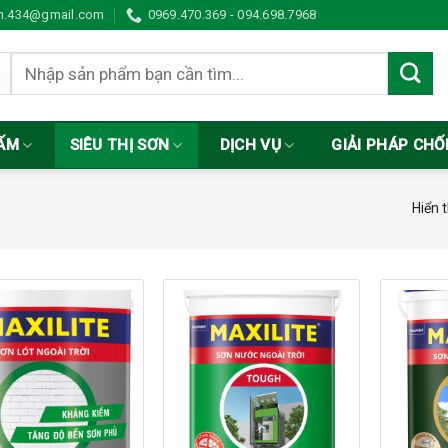
in.434@gmail.com
0969.470.369 - 094.698.7968
Tìm
kiếm:
ẤM
SIÊU THỊ SƠN
DỊCH VỤ
GIẢI PHÁP CH
Hiển t
Add to
Add to
wishlist
wishlist