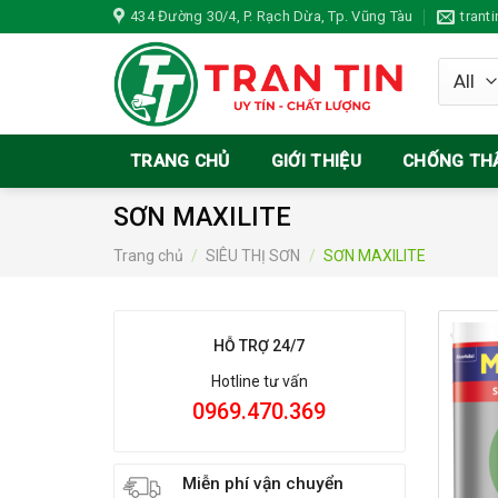
Skip
434 Đường 30/4, P. Rạch Dừa, Tp. Vũng Tàu
trant
to
content
TRANG CHỦ
GIỚI THIỆU
CHỐNG TH
SƠN MAXILITE
Trang chủ
/
SIÊU THỊ SƠN
/
SƠN MAXILITE
HỖ TRỢ 24/7
Hotline tư vấn
0969.470.369
Miễn phí vận chuyển