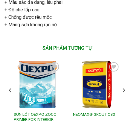
+ Màu sắc đa dạng, lâu phai
+ Độ che lấp cao
+ Chống được rêu mốc
+ Màng sơn không rạn nứ
SẢN PHẨM TƯƠNG TỰ
Add to
Add to
wishlist
wishlist
SƠN LÓT OEXPO ZOCO
NEOMAX® GROUT C80
PRIMER FOR INTERIOR