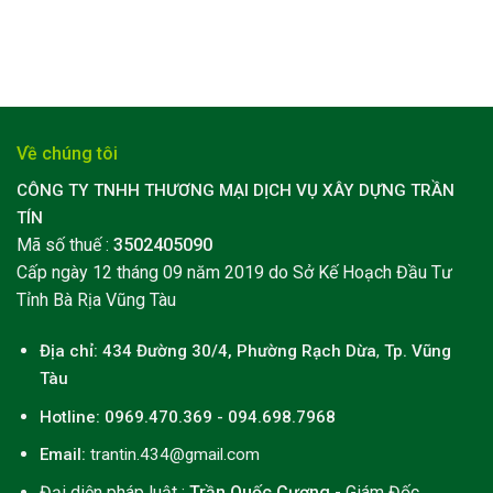
Về chúng tôi
CÔNG TY TNHH THƯƠNG MẠI DỊCH VỤ XÂY DỰNG TRẦN
TÍN
Mã số thuế :
3502405090
Cấp ngày 12 tháng 09 năm 2019 do Sở Kế Hoạch Đầu Tư
Tỉnh Bà Rịa Vũng Tàu
Địa chỉ: 434 Đường 30/4, Phường Rạch Dừa
,
Tp. Vũng
Tàu
Hotline: 0969.470.369 - 094.698.7968
Email:
trantin.434@gmail.com
Đại diện pháp luật :
Trần Quốc Cương
- Giám Đốc