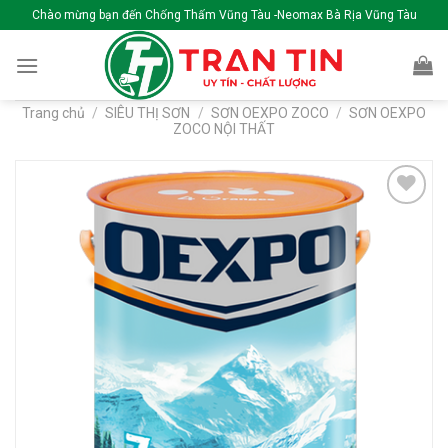
Skip
Chào mừng bạn đến Chống Thấm Vũng Tàu -Neomax Bà Rịa Vũng Tàu
to
content
Trang chủ
/
SIÊU THỊ SƠN
/
SƠN OEXPO ZOCO
/
SƠN OEXPO
ZOCO NỘI THẤT
Add to
wishlist