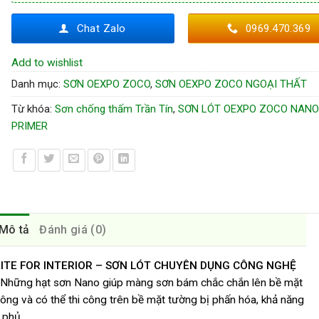
Chat Zalo
0969.470.369
Add to wishlist
Danh mục:
SƠN OEXPO ZOCO
,
SƠN OEXPO ZOCO NGOẠI THẤT
Từ khóa:
Sơn chống thấm Trần Tín
,
SƠN LÓT OEXPO ZOCO NAN
PRIMER
Mô tả
Đánh giá (0)
ITE FOR INTERIOR – SƠN LÓT CHUYÊN DỤNG CÔNG NGHỆ
. Những hạt sơn Nano giúp màng sơn bám chắc chắn lên bề mặt
 công và có thể thi công trên bề mặt tường bị phấn hóa, khả năng
 phủ.