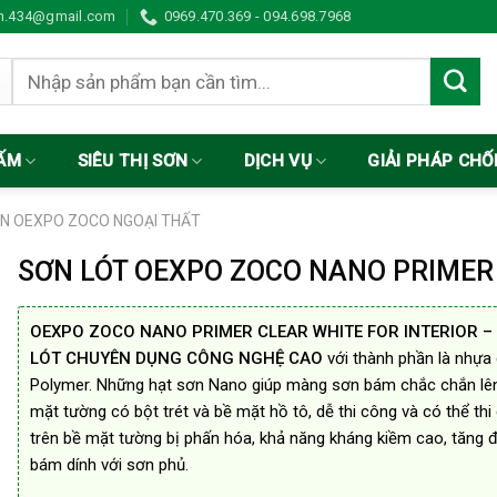
in.434@gmail.com
0969.470.369 - 094.698.7968
Tìm
kiếm:
ẤM
SIÊU THỊ SƠN
DỊCH VỤ
GIẢI PHÁP CH
N OEXPO ZOCO NGOẠI THẤT
SƠN LÓT OEXPO ZOCO NANO PRIMER
OEXPO ZOCO NANO PRIMER CLEAR WHITE FOR INTERIOR –
LÓT CHUYÊN DỤNG CÔNG NGHỆ CAO
với thành phần là nhựa
Polymer. Những hạt sơn Nano giúp màng sơn bám chắc chắn lê
mặt tường có bột trét và bề mặt hồ tô, dễ thi công và có thể thi
trên bề mặt tường bị phấn hóa, khả năng kháng kiềm cao, tăng 
bám dính với sơn phủ.