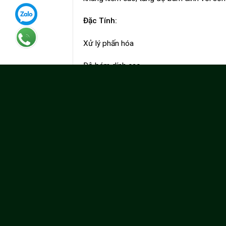
Đặc Tính:
Xử lý phấn hóa
Độ bám dính cao
Khả năng kháng nước
Khả năng kháng kiềm cao
Loại sơn: Bóng
Màu sắc: Trắng sữa
2
Độ phủ tùy theo bề mặt: 07 – 12 m
/L/lớ
Pha loãng ở nhiệt độ bình thường: Không 
Thời gian khô: Khô bề mặt trong vòng 0,5 g