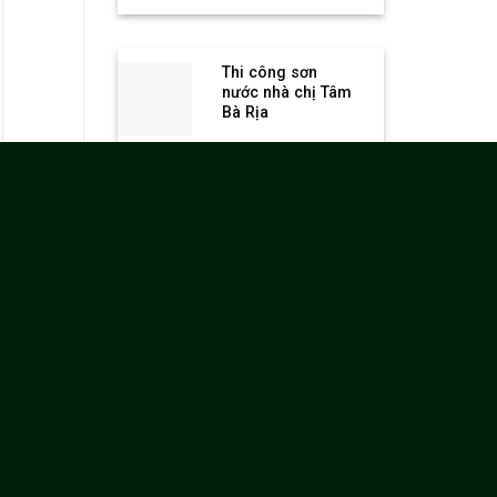
Thi công sơn
nước nhà chị Tâm
Bà Rịa
Thi công chống
thấm neomax 201
tại nhà Chú Phú,
Đường 30/4, Tp
Vung Tàu
CUNG CẤP VÀ
THI CÔNG SƠN
NHÀ TRẦN
KHÁNH DƯ , TP
VŨNG TÀU