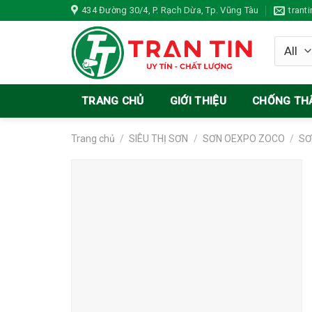
Skip
434 Đường 30/4, P. Rạch Dừa, Tp. Vũng Tàu
trant
to
content
TRANG CHỦ
GIỚI THIỆU
CHỐNG TH
Trang chủ
/
SIÊU THỊ SƠN
/
SƠN OEXPO ZOCO
/
SƠ
Add to
wishlist