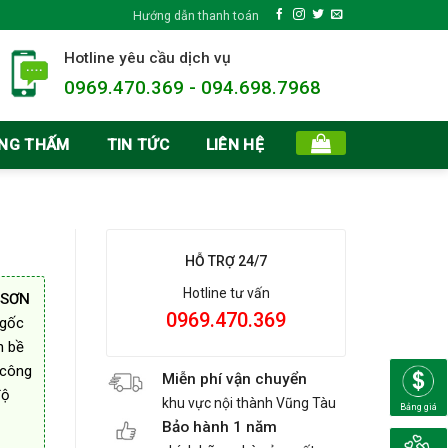
Hướng dẫn thanh toán
Hotline yêu cầu dịch vụ
0969.470.369 - 094.698.7968
ỐNG THẤM
TIN TỨC
LIÊN HỆ
HỖ TRỢ 24/7
Hotline tư vấn
 SƠN
0969.470.369
 gốc
n bề
 công
Miễn phí vận chuyển
độ
khu vực nội thành Vũng Tàu
Bảng giá
Bảo hành 1 năm