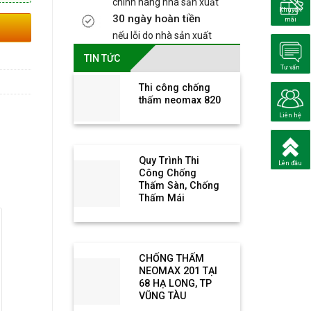
chính hãng nhà sản xuất
Khuyến
30 ngày hoàn tiền
mãi
nếu lỗi do nhà sản xuất
TIN TỨC
Tư vấn
Thi công chống
thấm neomax 820
O
Liên hệ
Quy Trình Thi
Lên đầu
Công Chống
Thấm Sàn, Chống
Thấm Mái
CHỐNG THẤM
NEOMAX 201 TẠI
68 HẠ LONG, TP
VŨNG TÀU