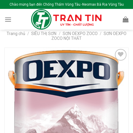
Skip
Chào mừng bạn đến Chống Thấm Vũng Tàu -Neomax Bà Rịa Vũng Tàu
to
content
Trang chủ
/
SIÊU THỊ SƠN
/
SƠN OEXPO ZOCO
/
SƠN OEXPO
ZOCO NỘI THẤT
Add to
wishlist