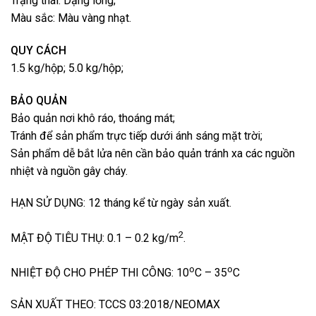
Trạng thái: Dạng lỏng;
Màu sắc: Màu vàng nhạt.
QUY CÁCH
1.5 kg/hộp; 5.0 kg/hộp;
BẢO QUẢN
Bảo quản nơi khô ráo, thoáng mát;
Tránh để sản phẩm trực tiếp dưới ánh sáng mặt trời;
Sản phẩm dễ bắt lửa nên cần bảo quản tránh xa các nguồn
nhiệt và nguồn gây cháy.
HẠN SỬ DỤNG: 12 tháng kể từ ngày sản xuất.
2
MẬT ĐỘ TIÊU THỤ: 0.1 – 0.2 kg/m
.
o
o
NHIỆT ĐỘ CHO PHÉP THI CÔNG: 10
C – 35
C
SẢN XUẤT THEO: TCCS 03:2018/NEOMAX