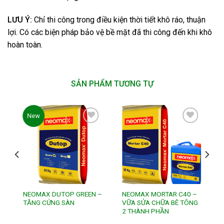
LƯU Ý:
Chỉ thi công trong điều kiện thời tiết khô ráo, thuận
lợi.
Có các biện pháp bảo vệ bề mặt đã thi công đến khi khô
hoàn toàn.
SẢN PHẨM TƯƠNG TỰ
New
Add to
Add to
wishlist
wishlist
NEOMAX DUTOP GREEN –
NEOMAX MORTAR C40 –
TĂNG CỨNG SÀN
VỮA SỬA CHỮA BÊ TÔNG
2 THÀNH PHẦN