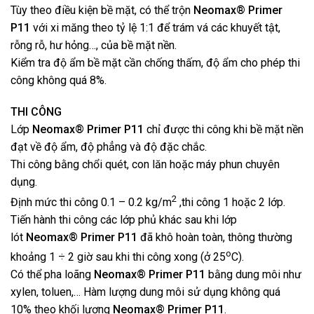
Tùy theo điều kiện bề mặt, có thể trộn
Neomax® Primer
P11
với xi măng theo tỷ lệ 1:1 để trám vá các khuyết tật,
rỗng rỗ, hư hỏng…, của bề mặt nền.
Kiểm tra độ ẩm bề mặt cần chống thấm, độ ẩm cho phép thi
công không quá 8%.
THI CÔNG
Lớp
Neomax® Primer P11
chỉ được thi công khi bề mặt nền
đạt về độ ẩm, độ phẳng và độ đặc chắc.
Thi công bằng chổi quét, con lăn hoặc máy phun chuyên
dụng.
2
Định mức thi công 0.1 – 0.2 kg/m
,thi công 1 hoặc 2 lớp.
Tiến hành thi công các lớp phủ khác sau khi lớp
lót
Neomax® Primer P11
đã khô hoàn toàn, thông thường
o
khoảng 1 ÷ 2 giờ sau khi thi công xong (ở 25
C).
Có thể pha loãng
Neomax® Primer P11
bằng dung môi như
xylen, toluen,… Hàm lượng dung môi sử dụng không quá
10% theo khối lượng
Neomax® Primer P11
.