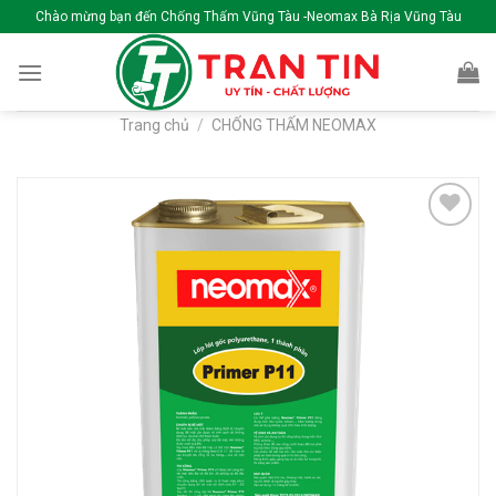
Skip
Chào mừng bạn đến Chống Thấm Vũng Tàu -Neomax Bà Rịa Vũng Tàu
to
content
Trang chủ
/
CHỐNG THẤM NEOMAX
Add to
wishlist