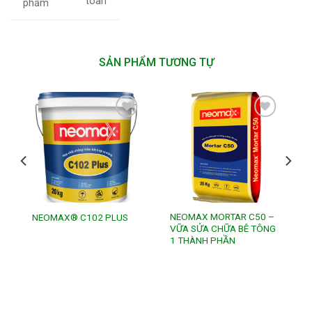
toàn
phẩm
SẢN PHẨM TƯƠNG TỰ
Add to
Add to
wishlist
wishlist
NEOMAX MORTAR C50 –
NEOMAX® C102 PLUS
VỮA SỬA CHỮA BÊ TÔNG
1 THÀNH PHẦN