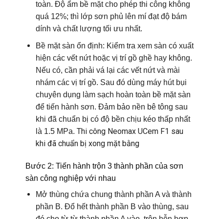
toàn. Độ ẩm bề mặt cho phép thi công không
quá 12%; thì lớp sơn phủ lên mí đạt độ bám
dính và chất lượng tối ưu nhất.
Bề mặt sàn ổn định
: Kiểm tra xem sàn có xuất
hiện các vết nứt hoặc vị trí gồ ghề hay không.
Nếu có, cần phải vá lại các vết nứt và mài
nhám các vị trí gồ. Sau đó dùng máy hút bụi
chuyên dụng làm sạch hoàn toàn bề mặt sàn
để tiến hành sơn. Đảm bảo nền bê tông sau
khi đã chuẩn bị có độ bền chịu kéo thấp nhất
Thi công Neomax UCem F1 sau
là 1.5 MPa.
khi đã chuẩn bị xong mặt bằng
Bước 2: Tiến hành trộn 3 thành phần của sơn
sàn công nghiệp với nhau
Mở thùng chứa chung thành phần A và thành
phần B. Đổ hết thành phần B vào thùng, sau
đó cho từ từ thành phần A vào, trộn hỗn hợp