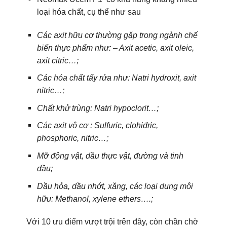
loại hóa chất, cụ thể như sau
Các axit hữu cơ thường gặp trong ngành chế
biến thực phẩm như: – Axit acetic, axit oleic,
axit citric…;
Các hóa chất tẩy rửa như: Natri hydroxit, axit
nitric…;
Chất khử trùng: Natri hypoclorit…;
Các axit vô cơ : Sulfuric, clohiđric,
phosphoric, nitric…;
Mỡ động vật, dầu thực vật, đường và tinh
dầu;
Dầu hỏa, dầu nhớt, xăng, các loại dung môi
hữu: Methanol, xylene ethers….;
Với 10 ưu điểm vượt trội trên đây, còn chần chờ