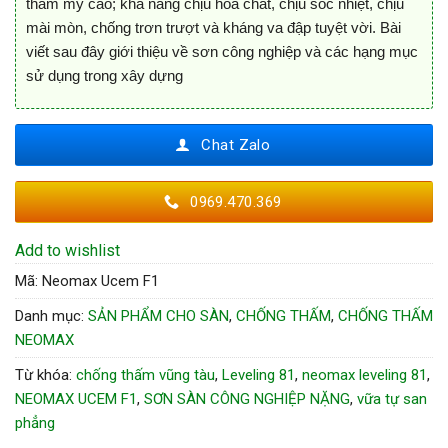
thẩm mỹ cao; khả năng chịu hóa chất, chịu sốc nhiệt, chịu
mài mòn, chống trơn trượt và kháng va đập tuyệt vời. Bài
viết sau đây giới thiệu về sơn công nghiệp và các hạng mục
sử dụng trong xây dựng
Chat Zalo
0969.470.369
Add to wishlist
Mã:
Neomax Ucem F1
Danh mục:
SẢN PHẨM CHO SÀN
,
CHỐNG THẤM
,
CHỐNG THẤM
NEOMAX
Từ khóa:
chống thấm vũng tàu
,
Leveling 81
,
neomax leveling 81
,
NEOMAX UCEM F1
,
SƠN SÀN CÔNG NGHIỆP NẶNG
,
vữa tự san
phẳng